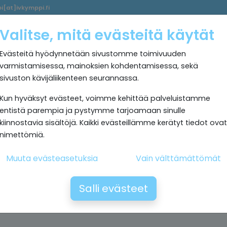
i[at]ivkymppi.fi
Palvelumme
Ultrapuhdas
IV
Kokemuksia
Rekrytoi
Valitse, mitä evästeitä käytät
sisäilma
Kymppi
Evästeitä hyödynnetään sivustomme toimivuuden
varmistamisessa, mainoksien kohdentamisessa, sekä
sivuston kävijäliikenteen seurannassa.
Kun hyväksyt evästeet, voimme kehittää palveluistamme
entistä parempia ja pystymme tarjoamaan sinulle
kiinnostavia sisältöjä. Kaikki evästeillämme kerätyt tiedot ovat
nimettömiä.
Muuta evästeasetuksia
Vain välttämättömät
Salli evästeet