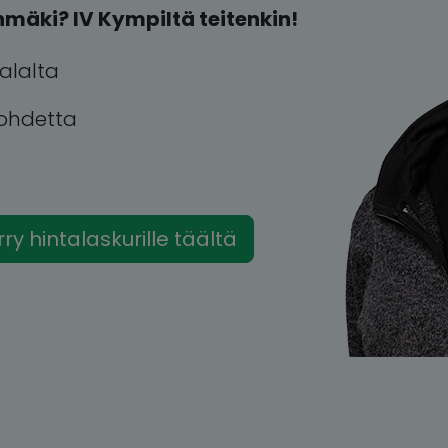
mäki? IV Kympiltä teitenkin!
alalta
kohdetta
irry hintalaskurille täältä