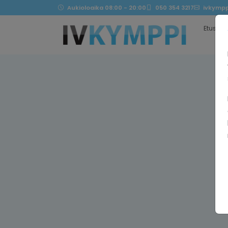
Aukioloaika 08:00 - 20:00
050 354 3217
ivkympp
Etusivu