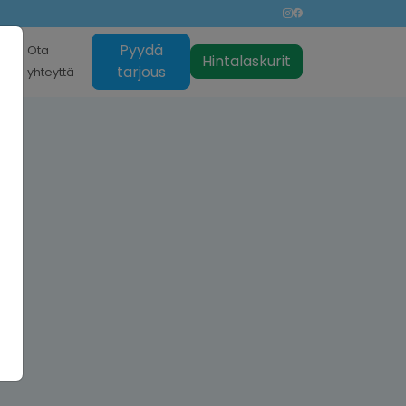
Pyydä
nti
Ota
Hintalaskurit
tarjous
yhteyttä