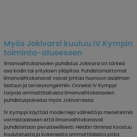
Myös Jokivarsi kuuluu IV Kympin
toiminta-alueeseen
Ilmanvaihtokanavien puhdistus Jokivarsi on tärkeä
osa kodin tai yrityksen ylläpitoa. Puhdistamattomat
ilmanvaihtokanavat voivat johtaa huonoon sisäilman
laatuun ja terveysongelmiin. Onneksi IV Kymppi
tarjoaa ammattitaitoista ilmanvaihtokanavien
puhdistuspalvelua myös Jokivarressa.
IV Kymppi käyttää moderneja välineitä ja menetelmiä
varmistaakseen että ilmanvaihtokanavat
puhdistetaan perusteellisesti. Heidän tiiminsä koostuu
koulutetuista ja kokeneista ammattilaisista jotka