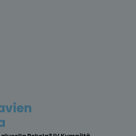
avien
a