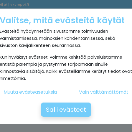
i[at]ivkymppi.fi
Palvelumme
Ultrapuhdas
IV
Kokemuksia
Rekrytoi
Valitse, mitä evästeitä käytät
sisäilma
Kymppi
Evästeitä hyödynnetään sivustomme toimivuuden
varmistamisessa, mainoksien kohdentamisessa, sekä
sivuston kävijäliikenteen seurannassa.
Kun hyväksyt evästeet, voimme kehittää palveluistamme
entistä parempia ja pystymme tarjoamaan sinulle
kiinnostavia sisältöjä. Kaikki evästeillämme kerätyt tiedot ovat
nimettömiä.
Muuta evästeasetuksia
Vain välttämättömät
Salli evästeet