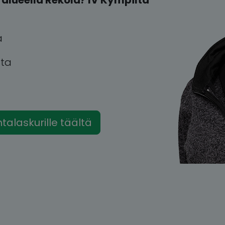
alueella Rekola? IV Kympiltä
a
tta
intalaskurille täältä