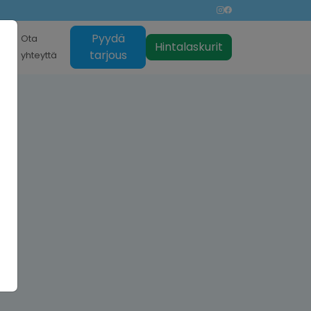
Pyydä
nti
Ota
Hintalaskurit
tarjous
yhteyttä