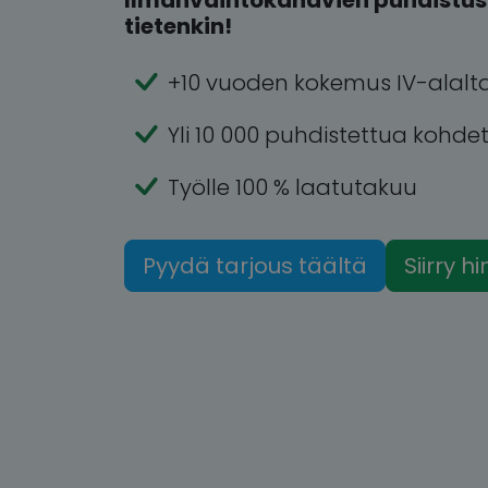
Ilmanvaihtokanavien puhdistus 
tietenkin!
+10 vuoden kokemus IV-alalt
Yli 10 000 puhdistettua kohde
Työlle 100 % laatutakuu
Pyydä tarjous täältä
Siirry h