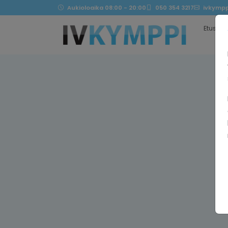
Aukioloaika 08:00 - 20:00
050 354 3217
ivkympp
Etusivu