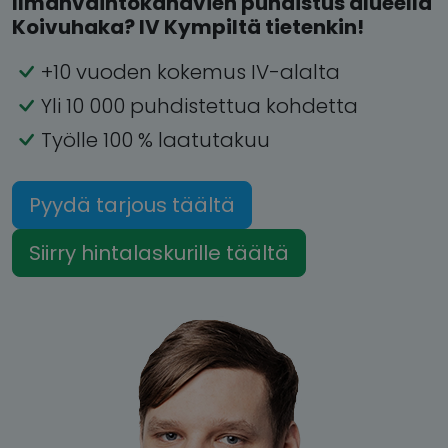
Ilmanvaihtokanavien puhdistus alueella
Koivuhaka? IV Kympiltä tietenkin!
+10 vuoden kokemus IV-alalta
Yli 10 000 puhdistettua kohdetta
Työlle 100 % laatutakuu
Pyydä tarjous täältä
Siirry hintalaskurille täältä