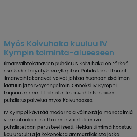
Myös Koivuhaka kuuluu IV
Kympin toiminta-alueeseen
Ilmanvaihtokanavien puhdistus Koivuhaka on tärkeä
osa kodin tai yrityksen ylläpitoa. Puhdistamattomat
ilmanvaihtokanavat voivat johtaa huonoon sisäilman
laatuun ja terveysongelmiin. Onneksi IV Kymppi
tarjoaa ammattitaitoista ilmanvaihtokanavien
puhdistuspalvelua myös Koivuhaassa.
IV Kymppi käyttää moderneja välineitä ja menetelmiä
varmistaakseen että ilmanvaihtokanavat
puhdistetaan perusteellisesti. Heidän tiiminsä koostuu
koulutetuista ja kokeneista ammattilaisista jotka