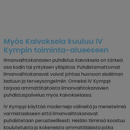
Myös Kaivoksela kuuluu IV
Kympin toiminta-alueeseen
Ilmanvaihtokanavien puhdistus Kaivoksela on tärkeä
osa kodin tai yrityksen ylläpitoa. Puhdistamattomat
ilmanvaihtokanavat voivat johtaa huonoon sisäilman
laatuun ja terveysongelmiin. Onneksi IV Kymppi
tarjoaa ammattitaitoista ilmanvaihtokanavien
puhdistuspalvelua myös Kaivokselassa.
IV Kymppi käyttää moderneja välineitä ja menetelmiä
varmistaakseen että ilmanvaihtokanavat
puhdistetaan perusteellisesti. Heidän tiiminsä koostuu
koulutetuista ja kokeneista ammattilaisista jotka