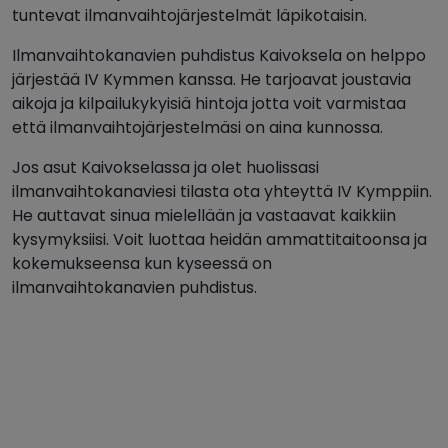
tuntevat ilmanvaihtojärjestelmät läpikotaisin.
Ilmanvaihtokanavien puhdistus Kaivoksela on helppo
järjestää IV Kymmen kanssa. He tarjoavat joustavia
aikoja ja kilpailukykyisiä hintoja jotta voit varmistaa
että ilmanvaihtojärjestelmäsi on aina kunnossa.
Jos asut Kaivokselassa ja olet huolissasi
ilmanvaihtokanaviesi tilasta ota yhteyttä IV Kymppiin.
He auttavat sinua mielellään ja vastaavat kaikkiin
kysymyksiisi. Voit luottaa heidän ammattitaitoonsa ja
kokemukseensa kun kyseessä on
ilmanvaihtokanavien puhdistus.