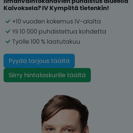
Ilmanvaihtokanavien puhdistus alueella
Kaivoksela? IV Kympiltä tietenkin!
+10 vuoden kokemus IV-alalta
Yli 10 000 puhdistettua kohdetta
Työlle 100 % laatutakuu
Pyydä tarjous täältä
Siirry hintalaskurille täältä