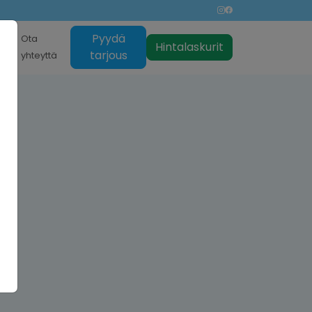
Pyydä
nti
Ota
Hintalaskurit
tarjous
yhteyttä