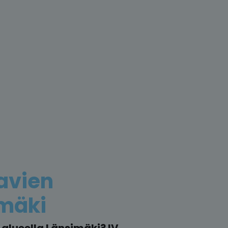
avien
imäki