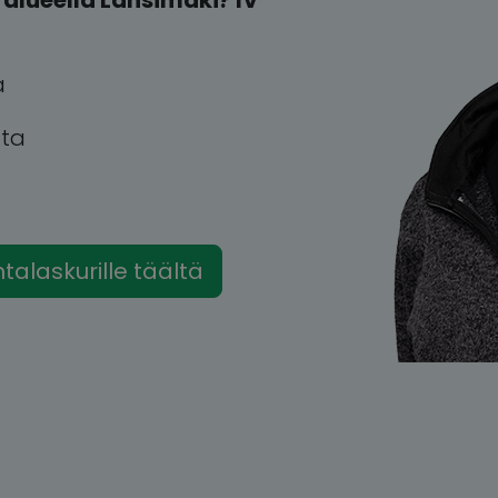
alueella Länsimäki? IV
a
tta
intalaskurille täältä