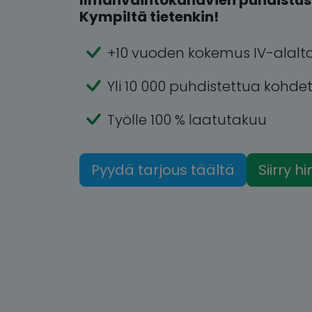
Ilmanvaihtokanavien puhdistus 
Kympiltä tietenkin!
+10 vuoden kokemus IV-alalt
Yli 10 000 puhdistettua kohde
Työlle 100 % laatutakuu
Pyydä tarjous täältä
Siirry h