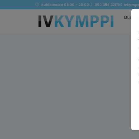
Aukioloaika 08:00 - 20:00
050 354 3217
ivkympp
Etusivu