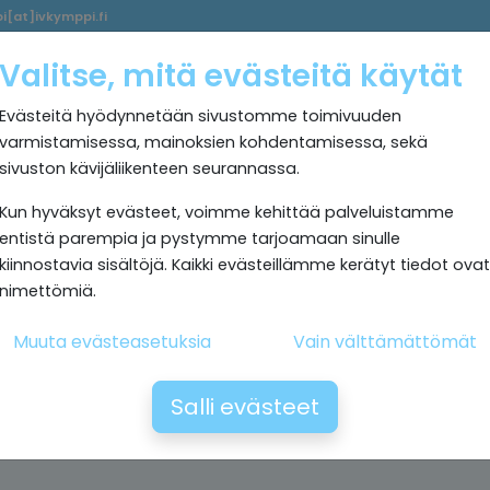
i[at]ivkymppi.fi
Palvelumme
Ultrapuhdas
IV
Kokemuksia
Rekrytoi
Valitse, mitä evästeitä käytät
sisäilma
Kymppi
Evästeitä hyödynnetään sivustomme toimivuuden
varmistamisessa, mainoksien kohdentamisessa, sekä
sivuston kävijäliikenteen seurannassa.
Kun hyväksyt evästeet, voimme kehittää palveluistamme
entistä parempia ja pystymme tarjoamaan sinulle
kiinnostavia sisältöjä. Kaikki evästeillämme kerätyt tiedot ovat
nimettömiä.
Muuta evästeasetuksia
Vain välttämättömät
Salli evästeet