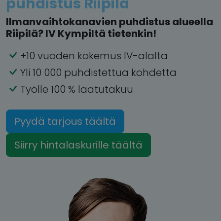
puhdistus Riipilä
Ilmanvaihtokanavien puhdistus alueella
Riipilä? IV Kympiltä tietenkin!
+10 vuoden kokemus IV-alalta
Yli 10 000 puhdistettua kohdetta
Työlle 100 % laatutakuu
Pyydä tarjous täältä
Siirry hintalaskurille täältä