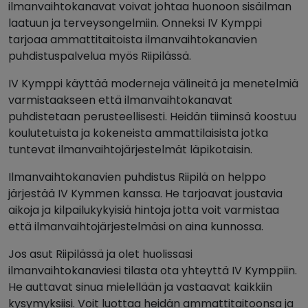
ilmanvaihtokanavat voivat johtaa huonoon sisäilman
laatuun ja terveysongelmiin. Onneksi IV Kymppi
tarjoaa ammattitaitoista ilmanvaihtokanavien
puhdistuspalvelua myös Riipilässä.
IV Kymppi käyttää moderneja välineitä ja menetelmiä
varmistaakseen että ilmanvaihtokanavat
puhdistetaan perusteellisesti. Heidän tiiminsä koostuu
koulutetuista ja kokeneista ammattilaisista jotka
tuntevat ilmanvaihtojärjestelmät läpikotaisin.
Ilmanvaihtokanavien puhdistus Riipilä on helppo
järjestää IV Kymmen kanssa. He tarjoavat joustavia
aikoja ja kilpailukykyisiä hintoja jotta voit varmistaa
että ilmanvaihtojärjestelmäsi on aina kunnossa.
Jos asut Riipilässä ja olet huolissasi
ilmanvaihtokanaviesi tilasta ota yhteyttä IV Kymppiin.
He auttavat sinua mielellään ja vastaavat kaikkiin
kysymyksiisi. Voit luottaa heidän ammattitaitoonsa ja