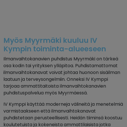
Myös Myyrmäki kuuluu IV
Kympin toiminta-alueeseen
Ilmanvaihtokanavien puhdistus Myyrmäki on tärkeä
osa kodin tai yrityksen ylläpitoa. Puhdistamattomat
ilmanvaihtokanavat voivat johtaa huonoon sisäilman
laatuun ja terveysongelmiin. Onneksi IV Kymppi
tarjoaa ammattitaitoista ilmanvaihtokanavien
puhdistuspalvelua myös Myyrmäessä.
IV Kymppi käyttää moderneja välineitä ja menetelmiä
varmistaakseen että ilmanvaihtokanavat
puhdistetaan perusteellisesti. Heidän tiiminsä koostuu
koulutetuista ja kokeneista ammattilaisista jotka