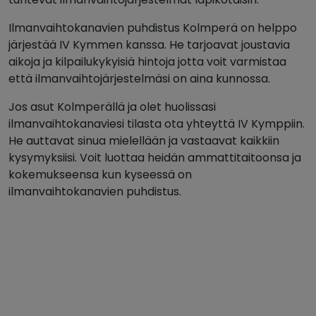
Ilmanvaihtokanavien puhdistus Kolmperä on helppo
järjestää IV Kymmen kanssa. He tarjoavat joustavia
aikoja ja kilpailukykyisiä hintoja jotta voit varmistaa
että ilmanvaihtojärjestelmäsi on aina kunnossa.
Jos asut Kolmperällä ja olet huolissasi
ilmanvaihtokanaviesi tilasta ota yhteyttä IV Kymppiin.
He auttavat sinua mielellään ja vastaavat kaikkiin
kysymyksiisi. Voit luottaa heidän ammattitaitoonsa ja
kokemukseensa kun kyseessä on
ilmanvaihtokanavien puhdistus.