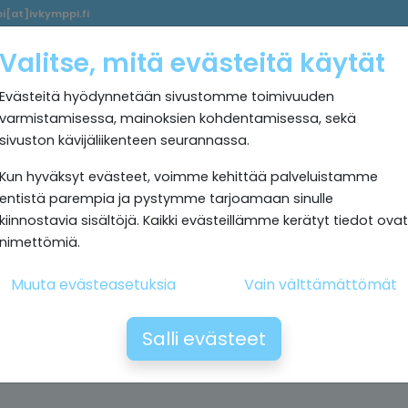
i[at]ivkymppi.fi
Palvelumme
Ultrapuhdas
IV
Kokemuksia
Rekrytoi
Valitse, mitä evästeitä käytät
sisäilma
Kymppi
Evästeitä hyödynnetään sivustomme toimivuuden
varmistamisessa, mainoksien kohdentamisessa, sekä
sivuston kävijäliikenteen seurannassa.
Kun hyväksyt evästeet, voimme kehittää palveluistamme
entistä parempia ja pystymme tarjoamaan sinulle
kiinnostavia sisältöjä. Kaikki evästeillämme kerätyt tiedot ovat
nimettömiä.
Muuta evästeasetuksia
Vain välttämättömät
Salli evästeet