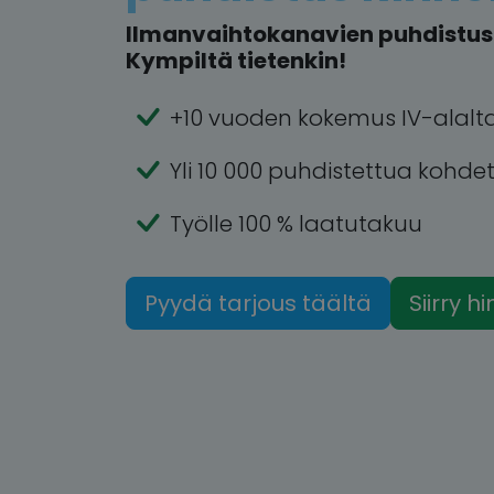
Ilmanvaihtokanavien puhdistus a
Kympiltä tietenkin!
+10 vuoden kokemus IV-alalt
Yli 10 000 puhdistettua kohde
Työlle 100 % laatutakuu
Pyydä tarjous täältä
Siirry h