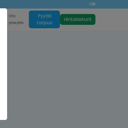
Pyydä
nti
Ota
Hintalaskurit
tarjous
yhteyttä