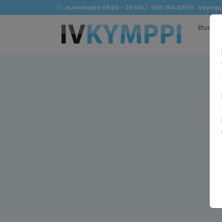
Aukioloaika 08:00 - 20:00
050 354 3217
ivkympp
Etusivu