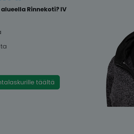
lueella Rinnekoti? IV
a
tta
intalaskurille täältä