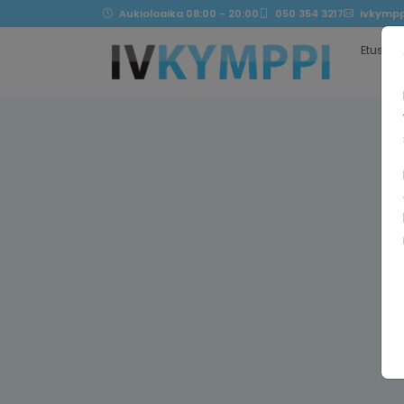
Aukioloaika 08:00 - 20:00
050 354 3217
ivkympp
Etusivu