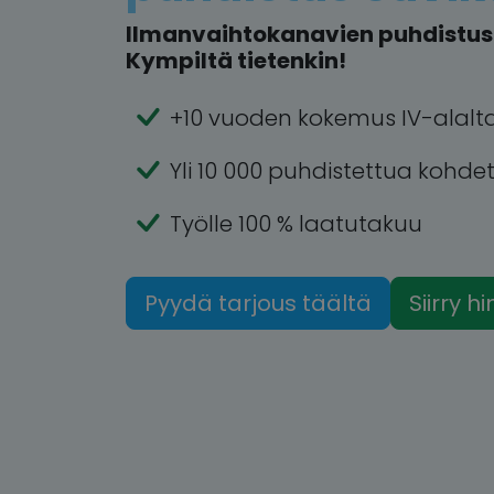
Ilmanvaihtokanavien puhdistus 
Kympiltä tietenkin!
+10 vuoden kokemus IV-alalt
Yli 10 000 puhdistettua kohde
Työlle 100 % laatutakuu
Pyydä tarjous täältä
Siirry h