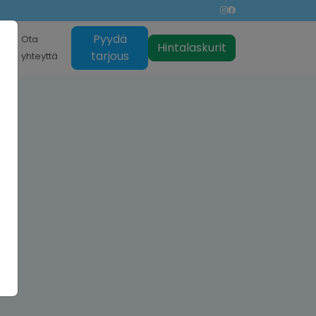
Pyydä
nti
Ota
Hintalaskurit
tarjous
yhteyttä