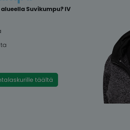
alueella Suvikumpu? IV
a
tta
intalaskurille täältä