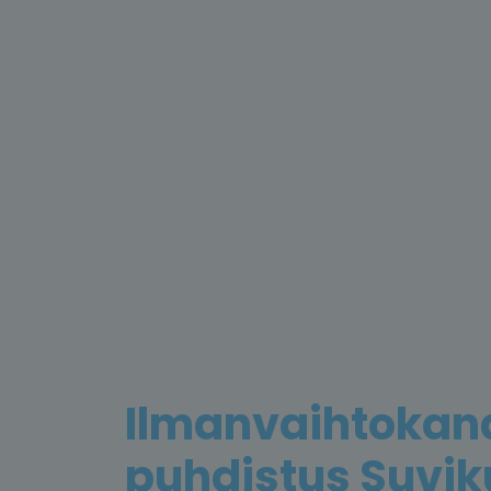
Ilmanvaihtokan
puhdistus Suvi