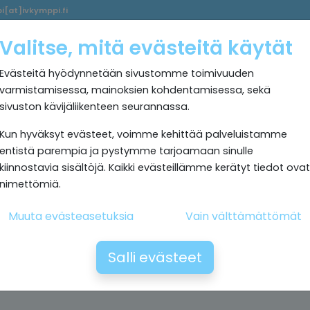
i[at]ivkymppi.fi
Palvelumme
Ultrapuhdas
IV
Kokemuksia
Rekrytoi
Valitse, mitä evästeitä käytät
sisäilma
Kymppi
Evästeitä hyödynnetään sivustomme toimivuuden
varmistamisessa, mainoksien kohdentamisessa, sekä
sivuston kävijäliikenteen seurannassa.
Kun hyväksyt evästeet, voimme kehittää palveluistamme
entistä parempia ja pystymme tarjoamaan sinulle
kiinnostavia sisältöjä. Kaikki evästeillämme kerätyt tiedot ovat
nimettömiä.
Muuta evästeasetuksia
Vain välttämättömät
Salli evästeet