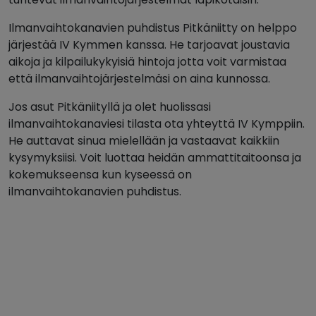
Ilmanvaihtokanavien puhdistus Pitkäniitty on helppo
järjestää IV Kymmen kanssa. He tarjoavat joustavia
aikoja ja kilpailukykyisiä hintoja jotta voit varmistaa
että ilmanvaihtojärjestelmäsi on aina kunnossa.
Jos asut Pitkäniityllä ja olet huolissasi
ilmanvaihtokanaviesi tilasta ota yhteyttä IV Kymppiin.
He auttavat sinua mielellään ja vastaavat kaikkiin
kysymyksiisi. Voit luottaa heidän ammattitaitoonsa ja
kokemukseensa kun kyseessä on
ilmanvaihtokanavien puhdistus.