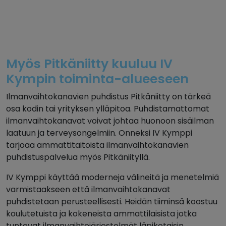
Myös Pitkäniitty kuuluu IV
Kympin toiminta-alueeseen
Ilmanvaihtokanavien puhdistus Pitkäniitty on tärkeä
osa kodin tai yrityksen ylläpitoa. Puhdistamattomat
ilmanvaihtokanavat voivat johtaa huonoon sisäilman
laatuun ja terveysongelmiin. Onneksi IV Kymppi
tarjoaa ammattitaitoista ilmanvaihtokanavien
puhdistuspalvelua myös Pitkäniityllä.
IV Kymppi käyttää moderneja välineitä ja menetelmiä
varmistaakseen että ilmanvaihtokanavat
puhdistetaan perusteellisesti. Heidän tiiminsä koostuu
koulutetuista ja kokeneista ammattilaisista jotka
tuntevat ilmanvaihtojärjestelmät läpikotaisin.