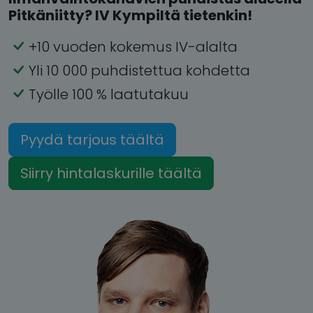
Pitkäniitty? IV Kympiltä tietenkin!
+10 vuoden kokemus IV-alalta
Yli 10 000 puhdistettua kohdetta
Työlle 100 % laatutakuu
Pyydä tarjous täältä
Siirry hintalaskurille täältä