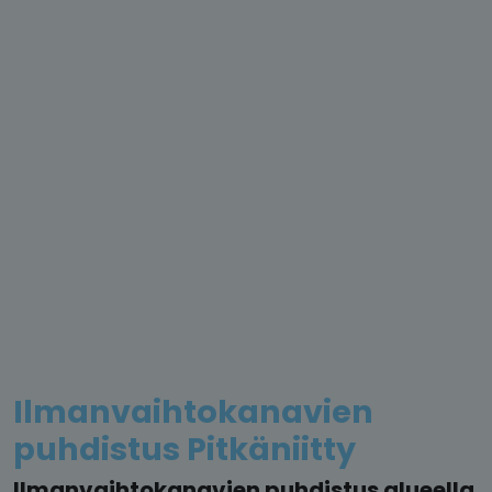
Ilmanvaihtokanavien
puhdistus Pitkäniitty
Ilmanvaihtokanavien puhdistus alueella