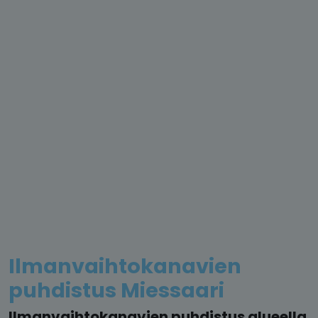
Ilmanvaihtokanavien
puhdistus Miessaari
Ilmanvaihtokanavien puhdistus alueella