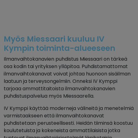
Myös Miessaari kuuluu IV
Kympin toiminta-alueeseen
Ilmanvaihtokanavien puhdistus Miessaari on tärkeä
osa kodin tai yrityksen ylläpitoa. Puhdistamattomat
ilmanvaihtokanavat voivat johtaa huonoon sisäilman
laatuun ja terveysongelmiin. Onneksi IV Kymppi
tarjoaa ammattitaitoista ilmanvaihtokanavien
puhdistuspalvelua myös Miessaarella.
IV Kymppi käyttää moderneja välineitä ja menetelmiä
varmistaakseen että ilmanvaihtokanavat
puhdistetaan perusteellisesti. Heidän tiiminsä koostuu
koulutetuista ja kokeneista ammattilaisista jotka
tuntevat ilmanvaihtojärjestelmät läpikotaisin.